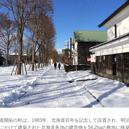
開拓の村は、1983年、北海道百年を記念して設置され、明
にかけて建築された北海道各地の建造物を54.2haの敷地に移