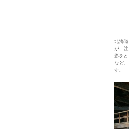
北海道
が、注
影をと
など、
す。