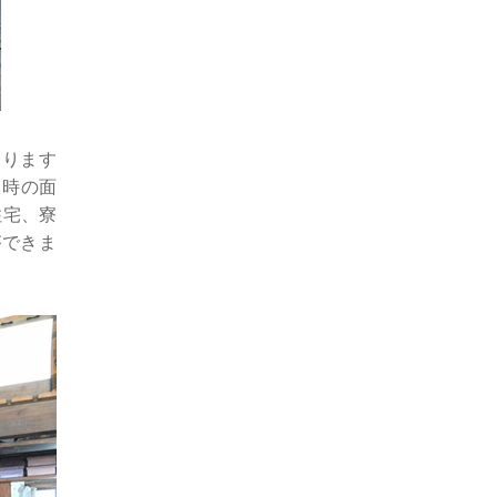
あります
当時の面
住宅、寮
ができま