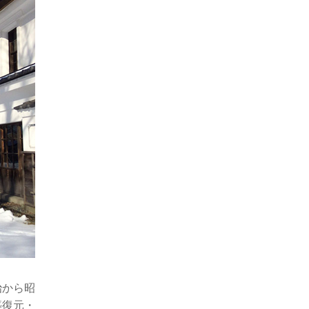
治から昭
築復元・