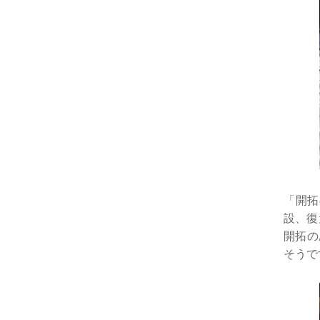
「開拓
設、復
開拓の
そうで