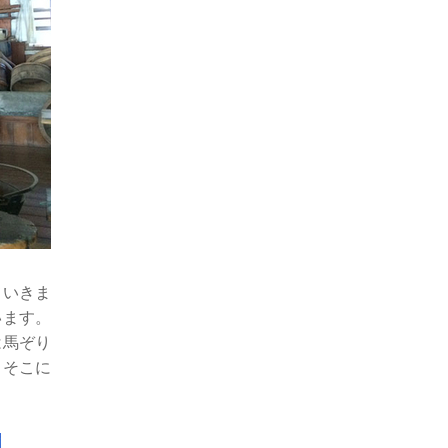
ていきま
います。
は馬ぞり
、そこに