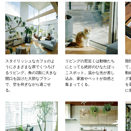
スタイリッシュなカフェのよ
リビングの窓近くは動物たち
階
うにさまざまな席でくつろげ
にとっても絶好のひなたぼっ
て
るリビング。角の2面に大きな
こスポット。温かな光が差し
動
開口を設けた大胆なプラン
込み、家族やペットが自然と
グ
で、空を仰ぎながら過ごせ
集まってくる。
を
る。
に