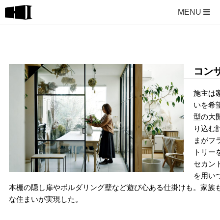
MENU
コン
施主は
いを希
型の大
り込む
まがフ
トリー
セカン
を用い
本棚の隠し扉やボルダリング壁など遊び心ある仕掛けも。家族
な住まいが実現した。