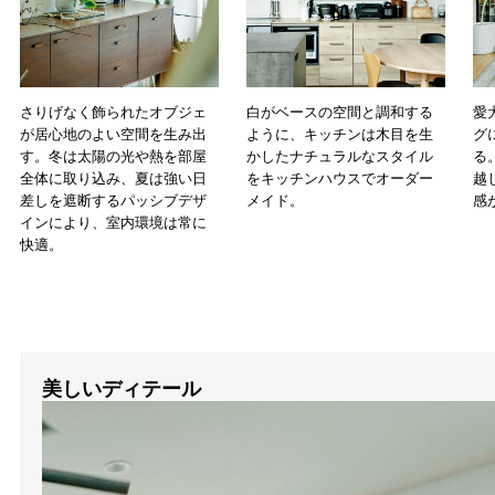
さりげなく飾られたオブジェ
白がベースの空間と調和する
愛
が居心地のよい空間を生み出
ように、キッチンは木目を生
グ
す。冬は太陽の光や熱を部屋
かしたナチュラルなスタイル
る
全体に取り込み、夏は強い日
をキッチンハウスでオーダー
越
差しを遮断するパッシブデザ
メイド。
感
インにより、室内環境は常に
快適。
美しいディテール
窓の配置は、構造材や間取り、耐震性など多くの要件を踏ま
り、意外に難しいものです。この家では大小の窓を整然と並
観にまとめています。腰窓の左端を手すりのラインに揃える